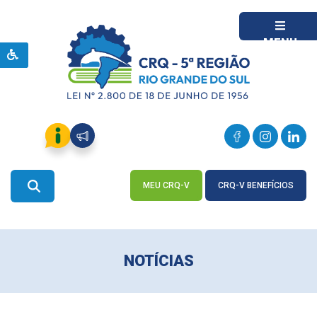
MENU
MEU CRQ-V
CRQ-V BENEFÍCIOS
ACESSE
ACESSE
NOTÍCIAS