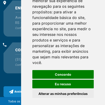
melhorar sua experiência de
place
navegação para os seguintes
ENDEREÇO
propósitos:
para ativar a
funcionalidade básica do site
,
Avenida Itaqui, 45, Bairro Petrópolis, Porto Alegre -
RS - CEP 90460-140
para proporcionar uma melhor
Confira as demais
localizações
no Estado
experiência no site
,
para medir o
seu interesse nos nossos
produtos e serviços e para
phone
personalizar as interações de
CONTATO
marketing
,
para exibir anúncios
que sejam mais relevantes para
(51) 3330-5659
você
.
Confira os e-mails
aqui
Concordo
Eu recuso
Assine a nossa newsletter
Alterar as minhas preferências
Todos os direitos reservados ao Conselho Regional de