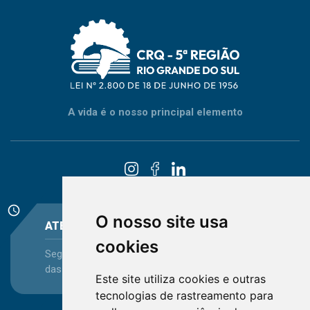
A vida é o nosso principal elemento
schedule
O nosso site usa
ATENDIMENTO
cookies
Segunda-feira a Sexta-feira - das 08:30 às 12:15 e
das 13:30 às 16:45
Este site utiliza cookies e outras
tecnologias de rastreamento para