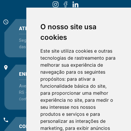
schedule
O nosso site usa
ATENDIMENTO
cookies
Segunda-feira a Sexta-feira - das 08:30 às 12:15 e
das 13:30 às 16:45
Este site utiliza cookies e outras
tecnologias de rastreamento para
melhorar sua experiência de
place
navegação para os seguintes
ENDEREÇO
propósitos:
para ativar a
funcionalidade básica do site
,
Avenida Itaqui, 45, Bairro Petrópolis, Porto Alegre -
RS - CEP 90460-140
para proporcionar uma melhor
experiência no site
,
para medir o
Confira as demais
localizações
no Estado
seu interesse nos nossos
produtos e serviços e para
phone
personalizar as interações de
CONTATO
marketing
,
para exibir anúncios