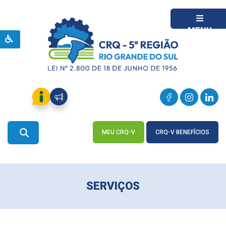
MENU
MEU CRQ-V
CRQ-V BENEFÍCIOS
ACESSE
ACESSE
SERVIÇOS