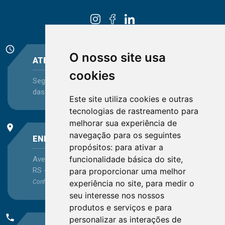
schedule
O nosso site usa
ATENDIMENTO
cookies
Segunda-feira a Sexta-feira - das 08:30 às 12:15 e
das 13:30 às 16:45
Este site utiliza cookies e outras
tecnologias de rastreamento para
melhorar sua experiência de
place
navegação para os seguintes
ENDEREÇO
propósitos:
para ativar a
funcionalidade básica do site
,
Avenida Itaqui, 45, Bairro Petrópolis, Porto Alegre -
RS - CEP 90460-140
para proporcionar uma melhor
experiência no site
,
para medir o
Confira as demais
localizações
no Estado
seu interesse nos nossos
produtos e serviços e para
phone
personalizar as interações de