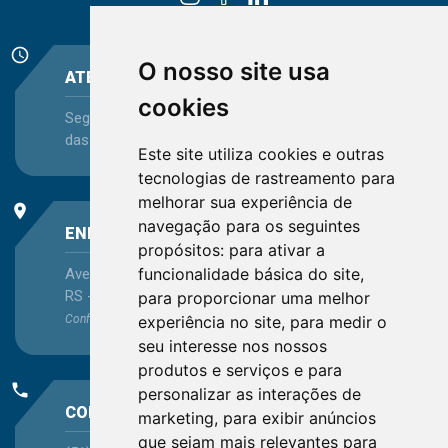
schedule
O nosso site usa
ATENDIMENTO
cookies
Segunda-feira a Sexta-feira - das 08:30 às 12:15 e
das 13:30 às 16:45
Este site utiliza cookies e outras
tecnologias de rastreamento para
melhorar sua experiência de
place
navegação para os seguintes
ENDEREÇO
propósitos:
para ativar a
funcionalidade básica do site
,
Avenida Itaqui, 45, Bairro Petrópolis, Porto Alegre -
RS - CEP 90460-140
para proporcionar uma melhor
experiência no site
,
para medir o
Confira as demais
localizações
no Estado
seu interesse nos nossos
produtos e serviços e para
phone
personalizar as interações de
CONTATO
marketing
,
para exibir anúncios
que sejam mais relevantes para