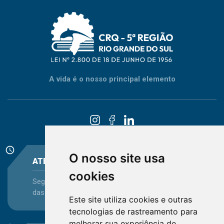
A vida é o nosso principal elemento
schedule
O nosso site usa
ATENDIMENTO
cookies
Segunda-feira a Sexta-feira - das 08:30 às 12:15 e
das 13:30 às 16:45
Este site utiliza cookies e outras
tecnologias de rastreamento para
melhorar sua experiência de