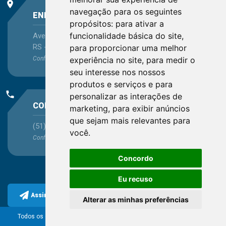
place
navegação para os seguintes
ENDEREÇO
propósitos:
para ativar a
funcionalidade básica do site
,
Avenida Itaqui, 45, Bairro Petrópolis, Porto Alegre -
RS - CEP 90460-140
para proporcionar uma melhor
experiência no site
,
para medir o
Confira as demais
localizações
no Estado
seu interesse nos nossos
produtos e serviços e para
phone
personalizar as interações de
CONTATO
marketing
,
para exibir anúncios
que sejam mais relevantes para
(51) 3330-5659
você
.
Confira os e-mails
aqui
Concordo
Eu recuso
Assine a nossa newsletter
Alterar as minhas preferências
Todos os direitos reservados ao Conselho Regional de
Química da 5ª Região.