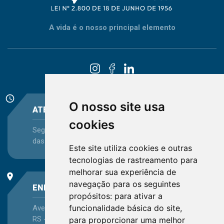
A vida é o nosso principal elemento
schedule
O nosso site usa
ATENDIMENTO
cookies
Segunda-feira a Sexta-feira - das 08:30 às 12:15 e
das 13:30 às 16:45
Este site utiliza cookies e outras
tecnologias de rastreamento para
melhorar sua experiência de
place
navegação para os seguintes
ENDEREÇO
propósitos:
para ativar a
funcionalidade básica do site
,
Avenida Itaqui, 45, Bairro Petrópolis, Porto Alegre -
RS - CEP 90460-140
para proporcionar uma melhor