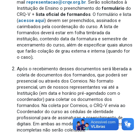
mail
representacao@crqv.org.br
.
Serão solicitados à
Instituição de Ensino o preenchimento do
formulário
do
CRQ-V +
lista oficial de formandos
. O formulário e lista
(
acesse aqui
) devem ser preenchidos, assinados e
carimbados pela coordenação do curso. A lista de
formandos deverá estar em folha timbrada da
instituição, contendo data da formatura e semestre de
encerramento do curso, além de especificar quais alunos
que farão colação de grau externa e interna (quando for
o caso);
Após o recebimento desses documentos será liberada a
coleta de documentos dos formandos, que poderá ser
presencial ou através dos Correios. No formato
presencial, um de nossos representantes vai até a
Instituição (em data e horário pré-agendado com o
coordenador) para coletar os documentos dos
formandos. Na coleta por Correios, o CRQ-V envia ao
Coordenador do curso as cédulas de identidade
profissional para de assinaturas e preenchimento de
digitais. Em ambas as modalidades, documentações
incompletas não serão coletadas;