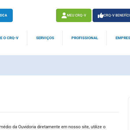
SCA
MEU CRQ-V
CRQ-V BENEFÍC
E O CRQ-V
SERVIÇOS
PROFISSIONAL
EMPRE
ACESSE
ACESSE
édio da Ouvidoria diretamente em nosso site, utilize o