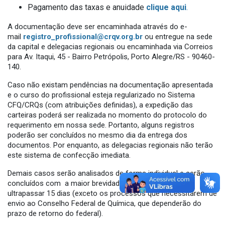
Pagamento das taxas e anuidade
clique aqui
.
A documentação deve ser encaminhada através do e-
mail
registro_profissional@crqv.org.br
ou entregue na sede
da capital e delegacias regionais ou encaminhada via Correios
para Av. Itaqui, 45 - Bairro Petrópolis, Porto Alegre/RS - 90460-
140.
Caso não existam pendências na documentação apresentada
e o curso do profissional esteja regularizado no Sistema
CFQ/CRQs (com atribuições definidas), a expedição das
carteiras poderá ser realizada no momento do protocolo do
requerimento em nossa sede. Portanto, alguns registros
poderão ser concluídos no mesmo dia da entrega dos
documentos. Por enquanto, as delegacias regionais não terão
este sistema de confecção imediata.
Demais casos serão analisados de forma individual e serão
concluídos com a maior brevidade possível, sem
ultrapassar 15 dias (exceto os processos que necessitarem de
envio ao Conselho Federal de Química, que dependerão do
prazo de retorno do federal).