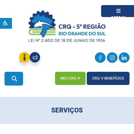
MENU
MEU CRQ-V
CRQ-V BENEFÍCIOS
ACESSE
ACESSE
SERVIÇOS