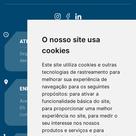
schedule
O nosso site usa
ATENDIMENTO
cookies
Segunda-feira a Sexta-feira - das 08:30 às 12:15 e
das 13:30 às 16:45
Este site utiliza cookies e outras
tecnologias de rastreamento para
melhorar sua experiência de
place
navegação para os seguintes
ENDEREÇO
propósitos:
para ativar a
funcionalidade básica do site
,
Avenida Itaqui, 45, Bairro Petrópolis, Porto Alegre -
RS - CEP 90460-140
para proporcionar uma melhor
experiência no site
,
para medir o
Confira as demais
localizações
no Estado
seu interesse nos nossos
produtos e serviços e para