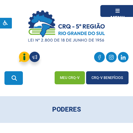
MENU
MEU CRQ-V
CRQ-V BENEFÍCIOS
ACESSE
ACESSE
PODERES