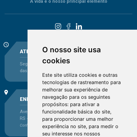
A vida é o nosso principal elemento
schedule
O nosso site usa
ATENDIMENTO
cookies
Segunda-feira a Sexta-feira - das 08:30 às 12:15 e
das 13:30 às 16:45
Este site utiliza cookies e outras
tecnologias de rastreamento para
melhorar sua experiência de
place
navegação para os seguintes
ENDEREÇO
propósitos:
para ativar a
funcionalidade básica do site
,
Avenida Itaqui, 45, Bairro Petrópolis, Porto Alegre -
RS - CEP 90460-140
para proporcionar uma melhor
experiência no site
,
para medir o
Confira as demais
localizações
no Estado
seu interesse nos nossos