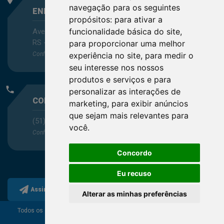
navegação para os seguintes
ENDEREÇO
propósitos:
para ativar a
funcionalidade básica do site
,
Avenida Itaqui, 45, Bairro Petrópolis, Porto Alegre -
RS - CEP 90460-140
para proporcionar uma melhor
Confira as demais
localizações
no Estado
experiência no site
,
para medir o
seu interesse nos nossos
produtos e serviços e para
phone
personalizar as interações de
CONTATO
marketing
,
para exibir anúncios
que sejam mais relevantes para
(51) 3330-5659
você
.
Confira os e-mails
aqui
Concordo
Eu recuso
Assine a nossa newsletter
Alterar as minhas preferências
Todos os direitos reservados ao Conselho Regional de
Química da 5ª Região.