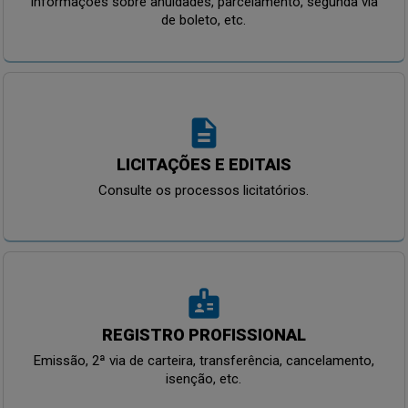
Informações sobre anuidades, parcelamento, segunda via
de boleto, etc.
description
LICITAÇÕES E EDITAIS
Consulte os processos licitatórios.
badge
REGISTRO PROFISSIONAL
Emissão, 2ª via de carteira, transferência, cancelamento,
isenção, etc.