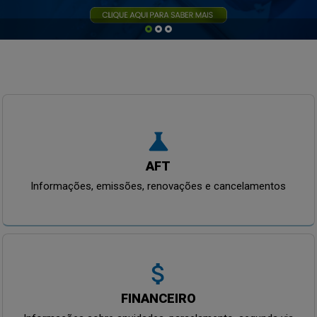
science
AFT
Informações, emissões, renovações e cancelamentos
attach_money
FINANCEIRO