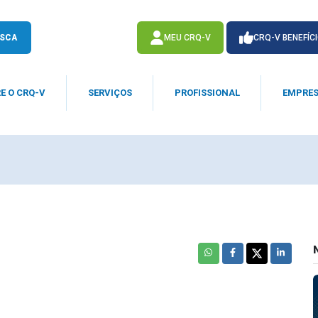
SCA
MEU CRQ-V
CRQ-V BENEFÍC
E O CRQ-V
SERVIÇOS
PROFISSIONAL
EMPRE
ACESSE
ACESSE