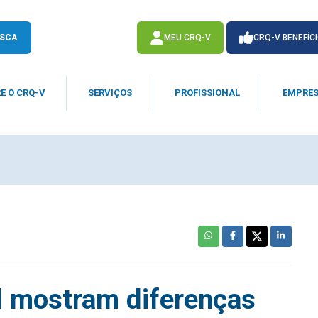
SCA
MEU CRQ-V
CRQ-V BENEFÍC
E O CRQ-V
SERVIÇOS
PROFISSIONAL
EMPRE
ACESSE
ACESSE
l mostram diferenças