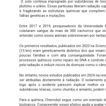
O solo continua impregnado por substâncias de lon
plutônio e urânio. Essas partículas liberam radiação ca
e fragilizando as estruturas químicas que compõem
falhas genéticas e mutações.
Entre 2017 e 2019, pesquisadores da Universidade 
coletaram sangue de mais de 300 cachorros que viv
entender como esses animais sobreviveram por tantas
Os primeiros resultados, publicados em 2023 na
Scien
(15 km) eram geneticamente distintos dos que viviam
poucas famílias e com alta consanguinidade. Fora
processos químicos como reparo do DNA e controle do
pela radiação e reduzir riscos de doenças como o cânc
No entanto, novos estudos publicados em 2024 na rev
ser atribuídas diretamente à radiação. O isolament
logo após o acidente parecem explicar melhor os 
substâncias tóxicas, como chumbo e amianto, podem te
Para a química, Chernobyl segue como um exemplo d
biológicos. Compreender esses efeitos ajuda a avaliar