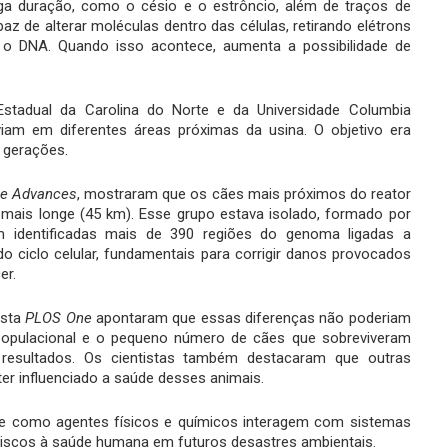
ga duração, como o césio e o estrôncio, além de traços de
paz de alterar moléculas dentro das células, retirando elétrons
 o DNA. Quando isso acontece, aumenta a possibilidade de
Estadual da Carolina do Norte e da Universidade Columbia
iam em diferentes áreas próximas da usina. O objetivo era
 gerações.
ce Advances
, mostraram que os cães mais próximos do reator
 mais longe (45 km). Esse grupo estava isolado, formado por
m identificadas mais de 390 regiões do genoma ligadas a
 ciclo celular, fundamentais para corrigir danos provocados
er.
ista
PLOS One
apontaram que essas diferenças não poderiam
o populacional e o pequeno número de cães que sobreviveram
resultados. Os cientistas também destacaram que outras
r influenciado a saúde desses animais.
e como agentes físicos e químicos interagem com sistemas
 riscos à saúde humana em futuros desastres ambientais.