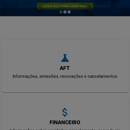
science
AFT
Informações, emissões, renovações e cancelamentos
attach_money
FINANCEIRO