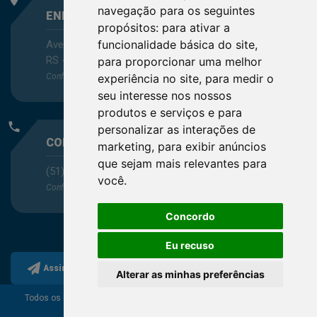
navegação para os seguintes
ENDEREÇO
propósitos:
para ativar a
funcionalidade básica do site
,
Avenida Itaqui, 45, Bairro Petrópolis, Porto Alegre -
RS - CEP 90460-140
para proporcionar uma melhor
Confira as demais
localizações
no Estado
experiência no site
,
para medir o
seu interesse nos nossos
produtos e serviços e para
phone
personalizar as interações de
CONTATO
marketing
,
para exibir anúncios
que sejam mais relevantes para
(51) 3330-5659
você
.
Confira os e-mails
aqui
Concordo
Eu recuso
Assine a nossa newsletter
Alterar as minhas preferências
Todos os direitos reservados ao Conselho Regional de
Química da 5ª Região.