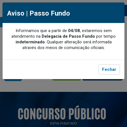
Aviso | Passo Fundo
MENU
Informamos que a partir de
04/08
, estaremos sem
atendimento na
Delegacia de Passo Fundo
por tempo
indeterminado
.
Qualquer alteração será informada
através dos meios de comunicação oficiais.
Fechar
MEU CRQ-V
CRQ-V BENEFÍCIOS
ACESSE
ACESSE