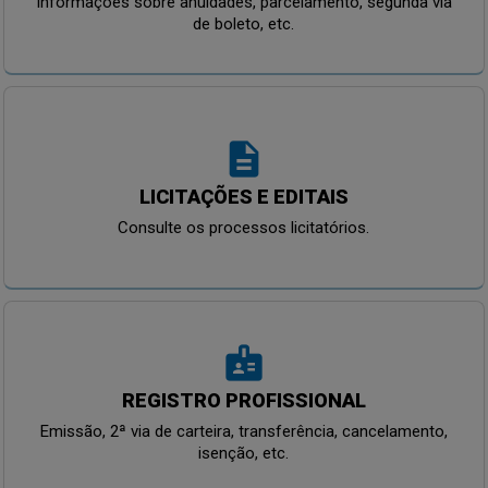
Informações sobre anuidades, parcelamento, segunda via
de boleto, etc.
description
LICITAÇÕES E EDITAIS
Consulte os processos licitatórios.
badge
REGISTRO PROFISSIONAL
Emissão, 2ª via de carteira, transferência, cancelamento,
isenção, etc.