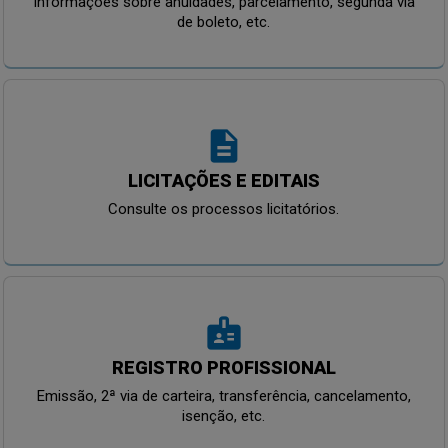
Informações sobre anuidades, parcelamento, segunda via
de boleto, etc.
description
LICITAÇÕES E EDITAIS
Consulte os processos licitatórios.
badge
REGISTRO PROFISSIONAL
Emissão, 2ª via de carteira, transferência, cancelamento,
isenção, etc.