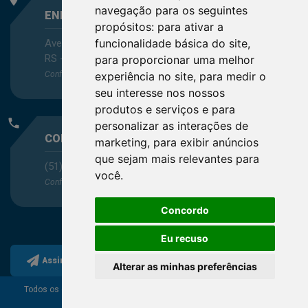
navegação para os seguintes
ENDEREÇO
propósitos:
para ativar a
funcionalidade básica do site
,
Avenida Itaqui, 45, Bairro Petrópolis, Porto Alegre -
RS - CEP 90460-140
para proporcionar uma melhor
Confira as demais
localizações
no Estado
experiência no site
,
para medir o
seu interesse nos nossos
produtos e serviços e para
phone
personalizar as interações de
CONTATO
marketing
,
para exibir anúncios
que sejam mais relevantes para
(51) 3330-5659
você
.
Confira os e-mails
aqui
Concordo
Eu recuso
Assine a nossa newsletter
Alterar as minhas preferências
Todos os direitos reservados ao Conselho Regional de
Química da 5ª Região.