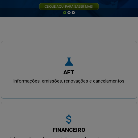
science
AFT
Informações, emissões, renovações e cancelamentos
attach_money
FINANCEIRO