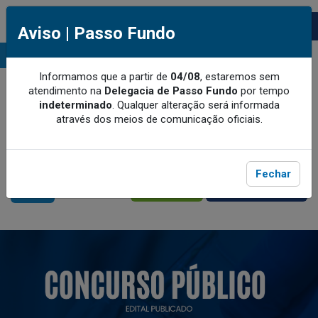
Aviso | Passo Fundo
MENU
Informamos que a partir de
04/08
, estaremos sem
atendimento na
Delegacia de Passo Fundo
por tempo
indeterminado
.
Qualquer alteração será informada
através dos meios de comunicação oficiais.
Fechar
MEU CRQ-V
CRQ-V BENEFÍCIOS
ACESSE
ACESSE