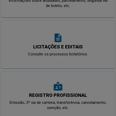
Informações sobre anuidades, parcelamento, segunda via
de boleto, etc.
description
LICITAÇÕES E EDITAIS
Consulte os processos licitatórios.
badge
REGISTRO PROFISSIONAL
Emissão, 2ª via de carteira, transferência, cancelamento,
isenção, etc.