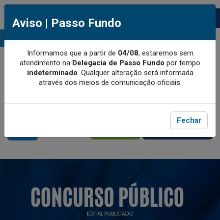
Aviso | Passo Fundo
MENU
Informamos que a partir de
04/08
, estaremos sem
atendimento na
Delegacia de Passo Fundo
por tempo
indeterminado
.
Qualquer alteração será informada
através dos meios de comunicação oficiais.
Fechar
MEU CRQ-V
CRQ-V BENEFÍCIOS
ACESSE
ACESSE