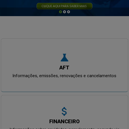
science
AFT
Informações, emissões, renovações e cancelamentos
attach_money
FINANCEIRO