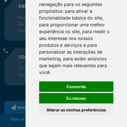
navegação para os seguintes
ENDEREÇO
propósitos:
para ativar a
funcionalidade básica do site
,
Avenida Itaqui, 45, Bairro Petrópolis, Porto Alegre -
RS - CEP 90460-140
para proporcionar uma melhor
Confira as demais
localizações
no Estado
experiência no site
,
para medir o
seu interesse nos nossos
produtos e serviços e para
phone
personalizar as interações de
CONTATO
marketing
,
para exibir anúncios
que sejam mais relevantes para
(51) 3330-5659
você
.
Confira os e-mails
aqui
Concordo
Eu recuso
Assine a nossa newsletter
Alterar as minhas preferências
Todos os direitos reservados ao Conselho Regional de
Química da 5ª Região.