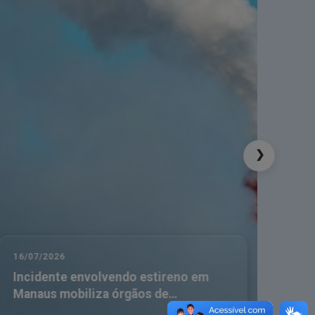
ra:
sec_geral@crqv.org.br
até o dia 31 de março
❯
16/07/2026
08/0
Incidente envolvendo estireno em
Dia
Manaus mobiliza órgãos de
emergência