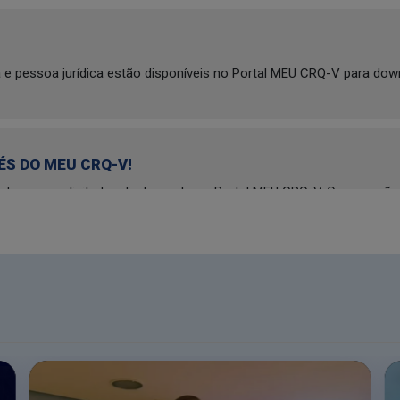
a e pessoa jurídica estão disponíveis no Portal MEU CRQ-V para dow
ÉS DO MEU CRQ-V!
dem ser solicitadas diretamente no Portal MEU CRQ-V. Ou seja, não
ão de boleto. O procedimento se tornou mais ágil, assertivo e moder
dia 04/08, a funcionalidade será desabilitada e somente serão aceito
S
nossos procedimentos, efetuamos uma atualização no Portal MEU 