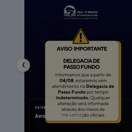
info
PEDIDOS DE APOIO E PATROCÍNIO DE
Os pedidos de Apoio e Patrocínio, antes solicitado
de cada ano.
❮
04/08/2026
 sua
Aviso | Passo Fundo