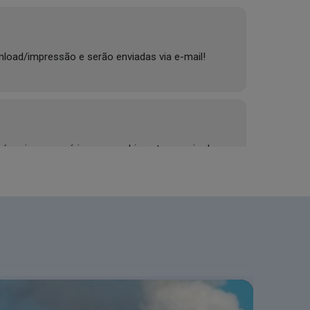
nload/impressão e serão enviadas via e-mail!
 é mais necessário o preenchimento e envio de
no! Até o dia 03 de agosto, os requerimentos via
s pedidos via MEU CRQ-V.
CRQ-V!