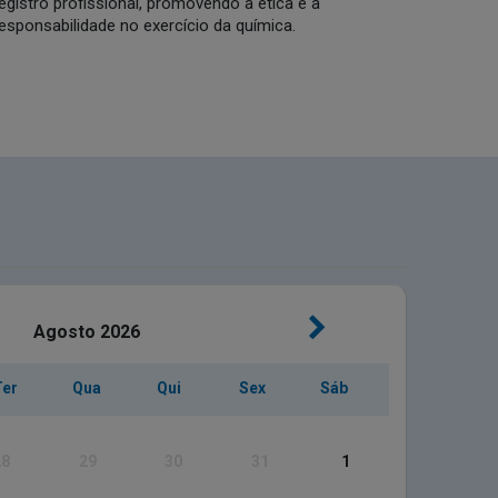
egistro profissional, promovendo a ética e a
esponsabilidade no exercício da química.
Agosto
2026
Ter
Qua
Qui
Sex
Sáb
28
29
30
31
1