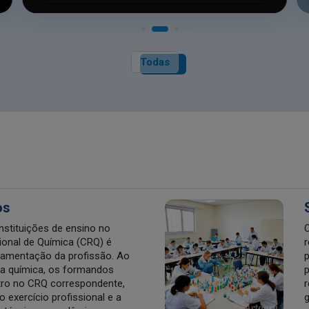
Todas
os
instituições de ensino no
O
onal de Química (CRQ) é
r
lamentação da profissão. Ao
p
ea química, os formandos
p
stro no CRQ correspondente,
r
o exercício profissional e a
g