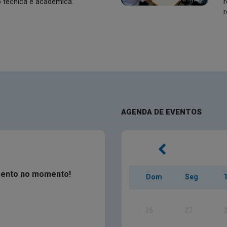
 técnica e acadêmica.
r
r
AGENDA DE EVENTOS
mento no momento!
Dom
Seg
26
27