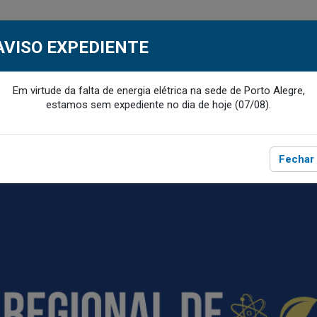
SCA
MEU CRQ-V
CRQ-V BENEFÍC
AVISO EXPEDIENTE
Em virtude da falta de energia elétrica na sede de Porto Alegre,
E O CRQ-V
SERVIÇOS
PROFISSIONAL
EMPRE
ACESSE
ACESSE
estamos sem expediente no dia de hoje (07/08).
Fechar