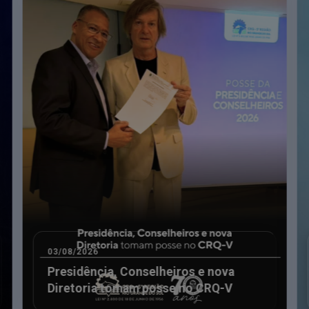
VEM SER ENVIADOS ATÉ 31 DE MARÇO DE CADA ANO
s ao e-mail
eventos@crqv.org.br
, agora devem ser encaminhados pa
03/08/2026
Presidência, Conselheiros e nova
Diretoria tomam posse no CRQ-V