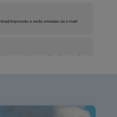
nload/impressão e serão enviadas via e-mail!
 é mais necessário o preenchimento e envio de
no! Até o dia 03 de agosto, os requerimentos via
s pedidos via MEU CRQ-V.
CRQ-V!