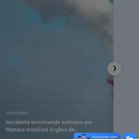
ra:
sec_geral@crqv.org.br
até o dia 31 de março
❯
16/07/2026
08/0
Incidente envolvendo estireno em
Dia
Manaus mobiliza órgãos de
emergência