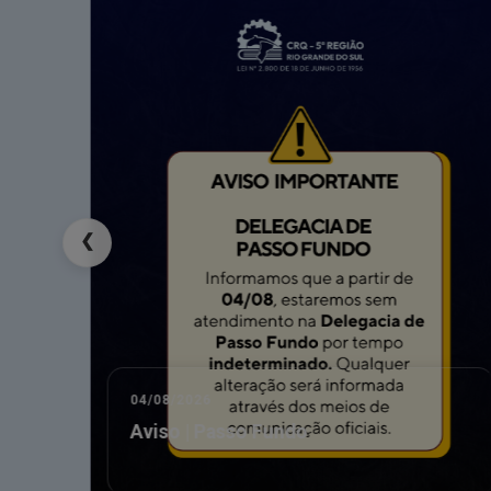
info
PEDIDOS DE APOIO E PATROCÍNIO DE
Os pedidos de Apoio e Patrocínio, antes solicitado
de cada ano.
❮
04/08/2026
 sua
Aviso | Passo Fundo