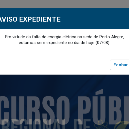
SCA
MEU CRQ-V
CRQ-V BENEFÍC
AVISO EXPEDIENTE
Em virtude da falta de energia elétrica na sede de Porto Alegre,
E O CRQ-V
SERVIÇOS
PROFISSIONAL
EMPRE
ACESSE
ACESSE
estamos sem expediente no dia de hoje (07/08).
Fechar