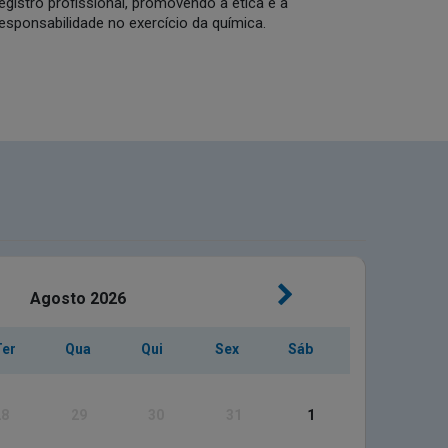
egistro profissional, promovendo a ética e a
esponsabilidade no exercício da química.
Agosto
2026
Ter
Qua
Qui
Sex
Sáb
28
29
30
31
1