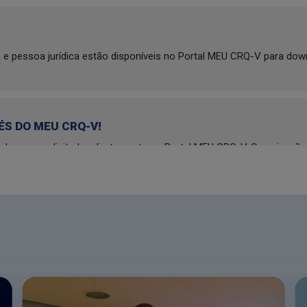
a e pessoa jurídica estão disponíveis no Portal MEU CRQ-V para dow
ÉS DO MEU CRQ-V!
dem ser solicitadas diretamente no Portal MEU CRQ-V. Ou seja, não
ão de boleto. O procedimento se tornou mais ágil, assertivo e moder
dia 04/08, a funcionalidade será desabilitada e somente serão aceito
S
nossos procedimentos, efetuamos uma atualização no Portal MEU 