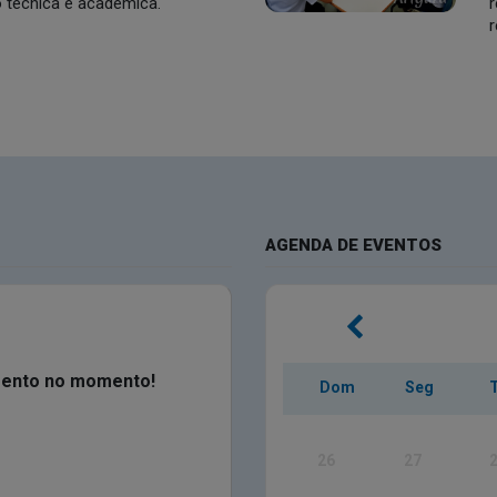
 técnica e acadêmica.
r
r
AGENDA DE EVENTOS
mento no momento!
Dom
Seg
26
27