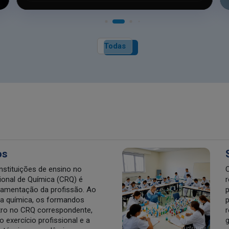
Todas
os
instituições de ensino no
O
onal de Química (CRQ) é
r
lamentação da profissão. Ao
p
ea química, os formandos
p
stro no CRQ correspondente,
r
o exercício profissional e a
g