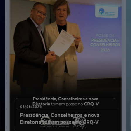
VEM SER ENVIADOS ATÉ 31 DE MARÇO DE CADA ANO
s ao e-mail
eventos@crqv.org.br
, agora devem ser encaminhados pa
03/08/2026
Presidência, Conselheiros e nova
Diretoria tomam posse no CRQ-V