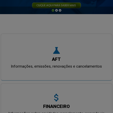
science
AFT
Informações, emissões, renovações e cancelamentos
attach_money
FINANCEIRO