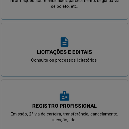
Informações sobre anuidades, parcelamento, segunda via
de boleto, etc.
description
LICITAÇÕES E EDITAIS
Consulte os processos licitatórios.
badge
REGISTRO PROFISSIONAL
Emissão, 2ª via de carteira, transferência, cancelamento,
isenção, etc.