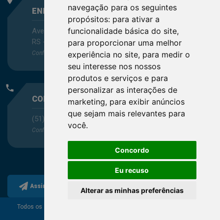
navegação para os seguintes
ENDEREÇO
propósitos:
para ativar a
funcionalidade básica do site
,
Avenida Itaqui, 45, Bairro Petrópolis, Porto Alegre -
RS - CEP 90460-140
para proporcionar uma melhor
Confira as demais
localizações
no Estado
experiência no site
,
para medir o
seu interesse nos nossos
produtos e serviços e para
phone
personalizar as interações de
CONTATO
marketing
,
para exibir anúncios
que sejam mais relevantes para
(51) 3330-5659
você
.
Confira os e-mails
aqui
Concordo
Eu recuso
Assine a nossa newsletter
Alterar as minhas preferências
Todos os direitos reservados ao Conselho Regional de
Química da 5ª Região.