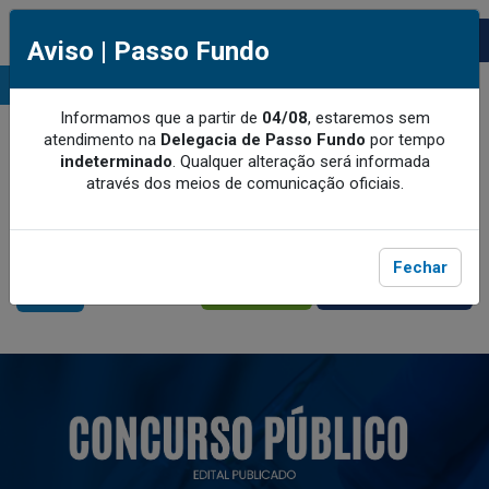
Aviso | Passo Fundo
MENU
Informamos que a partir de
04/08
, estaremos sem
atendimento na
Delegacia de Passo Fundo
por tempo
indeterminado
.
Qualquer alteração será informada
através dos meios de comunicação oficiais.
Fechar
MEU CRQ-V
CRQ-V BENEFÍCIOS
ACESSE
ACESSE