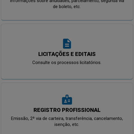
Informações sobre anuidades, parcelamento, segunda via
de boleto, etc.
description
LICITAÇÕES E EDITAIS
Consulte os processos licitatórios.
badge
REGISTRO PROFISSIONAL
Emissão, 2ª via de carteira, transferência, cancelamento,
isenção, etc.