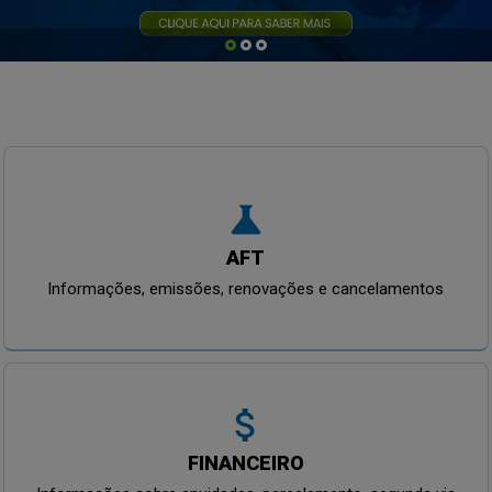
science
AFT
Informações, emissões, renovações e cancelamentos
attach_money
FINANCEIRO