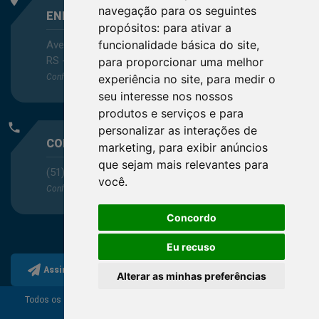
navegação para os seguintes
ENDEREÇO
propósitos:
para ativar a
funcionalidade básica do site
,
Avenida Itaqui, 45, Bairro Petrópolis, Porto Alegre -
RS - CEP 90460-140
para proporcionar uma melhor
Confira as demais
localizações
no Estado
experiência no site
,
para medir o
seu interesse nos nossos
produtos e serviços e para
phone
personalizar as interações de
CONTATO
marketing
,
para exibir anúncios
que sejam mais relevantes para
(51) 3330-5659
você
.
Confira os e-mails
aqui
Concordo
Eu recuso
Assine a nossa newsletter
Alterar as minhas preferências
Todos os direitos reservados ao Conselho Regional de
Química da 5ª Região.