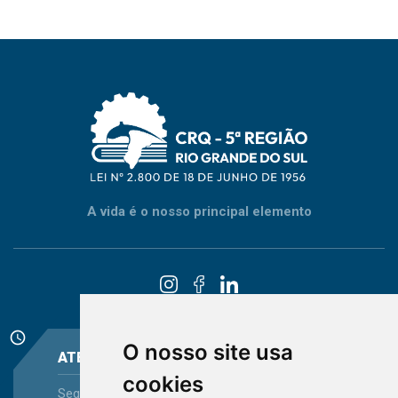
A vida é o nosso principal elemento
schedule
O nosso site usa
ATENDIMENTO
cookies
Segunda-feira a Sexta-feira - das 08:30 às 12:15 e