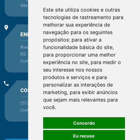
das 13:30 às 16:45
Este site utiliza cookies e outras
tecnologias de rastreamento para
melhorar sua experiência de
place
navegação para os seguintes
ENDEREÇO
propósitos:
para ativar a
funcionalidade básica do site
,
Avenida Itaqui, 45, Bairro Petrópolis, Porto Alegre -
RS - CEP 90460-140
para proporcionar uma melhor
experiência no site
,
para medir o
Confira as demais
localizações
no Estado
seu interesse nos nossos
produtos e serviços e para
phone
personalizar as interações de
CONTATO
marketing
,
para exibir anúncios
que sejam mais relevantes para
(51) 3330-5659
você
.
Confira os e-mails
aqui
Concordo
Eu recuso