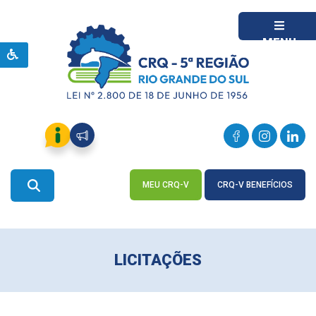
MENU
MEU CRQ-V
CRQ-V BENEFÍCIOS
ACESSE
ACESSE
LICITAÇÕES