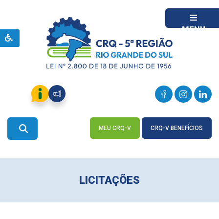
MENU
MEU CRQ-V
CRQ-V BENEFÍCIOS
ACESSE
ACESSE
LICITAÇÕES