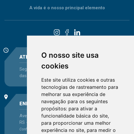
A vida é o nosso principal elemento
schedule
O nosso site usa
ATENDIMENTO
cookies
Segunda-feira a Sexta-feira - das 08:30 às 12:15 e
das 13:30 às 16:45
Este site utiliza cookies e outras
tecnologias de rastreamento para
melhorar sua experiência de
place
navegação para os seguintes
ENDEREÇO
propósitos:
para ativar a
funcionalidade básica do site
,
Avenida Itaqui, 45, Bairro Petrópolis, Porto Alegre -
RS - CEP 90460-140
para proporcionar uma melhor
experiência no site
,
para medir o
Confira as demais
localizações
no Estado