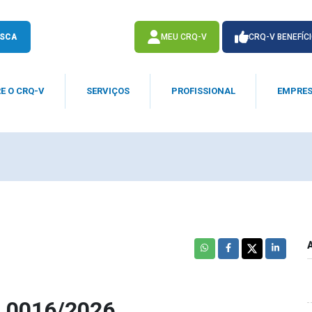
SCA
MEU CRQ-V
CRQ-V BENEFÍC
E O CRQ-V
SERVIÇOS
PROFISSIONAL
EMPRE
ACESSE
ACESSE
 0016/2026