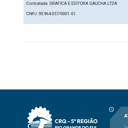
Contratada: GRAFICA E EDITORA GAUCHA LTDA
CNPJ: 90.964.057/0001-01
schedule
A
S