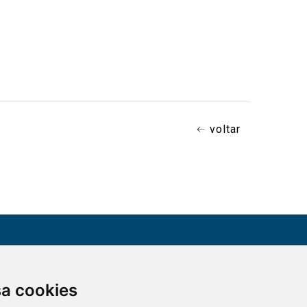
voltar
CONTATO
sa cookies
Assine a nossa
(51) 3330-5659
newsletter