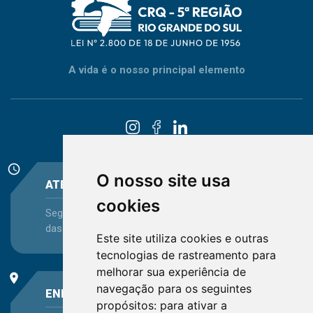
A vida é o nosso principal elemento
schedule
O nosso site usa
ATENDIMENTO
cookies
Segunda-feira a Sexta-feira - das 08:30 às 12:15 e
das 13:30 às 16:45
Este site utiliza cookies e outras
tecnologias de rastreamento para
melhorar sua experiência de
place
navegação para os seguintes
ENDEREÇO
propósitos:
para ativar a