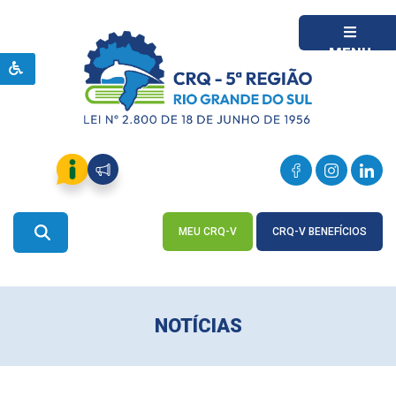
MENU
MEU CRQ-V
CRQ-V BENEFÍCIOS
ACESSE
ACESSE
NOTÍCIAS