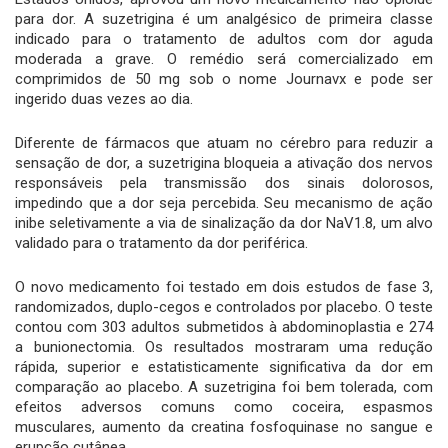
para dor. A suzetrigina é um analgésico de primeira classe
indicado para o tratamento de adultos com dor aguda
moderada a grave. O remédio será comercializado em
comprimidos de 50 mg sob o nome Journavx e pode ser
ingerido duas vezes ao dia.
Diferente de fármacos que atuam no cérebro para reduzir a
sensação de dor, a suzetrigina bloqueia a ativação dos nervos
responsáveis pela transmissão dos sinais dolorosos,
impedindo que a dor seja percebida. Seu mecanismo de ação
inibe seletivamente a via de sinalização da dor NaV1.8, um alvo
validado para o tratamento da dor periférica.
O novo medicamento foi testado em dois estudos de fase 3,
randomizados, duplo-cegos e controlados por placebo. O teste
contou com 303 adultos submetidos à abdominoplastia e 274
a bunionectomia. Os resultados mostraram uma redução
rápida, superior e estatisticamente significativa da dor em
comparação ao placebo. A suzetrigina foi bem tolerada, com
efeitos adversos comuns como coceira, espasmos
musculares, aumento da creatina fosfoquinase no sangue e
erupção cutânea.