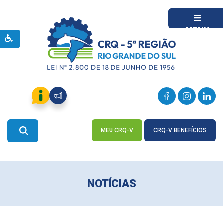
MENU
MEU CRQ-V
CRQ-V BENEFÍCIOS
ACESSE
ACESSE
NOTÍCIAS