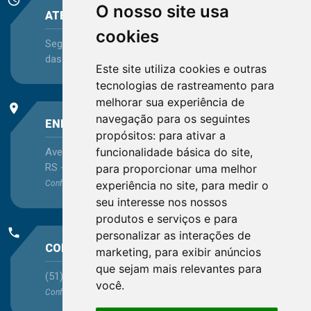
O nosso site usa
ATENDIMENTO
cookies
Segunda-feira a Sexta-feira - das 08:30 às 12:15 e
das 13:30 às 16:45
Este site utiliza cookies e outras
tecnologias de rastreamento para
melhorar sua experiência de
place
navegação para os seguintes
ENDEREÇO
propósitos:
para ativar a
funcionalidade básica do site
,
Avenida Itaqui, 45, Bairro Petrópolis, Porto Alegre -
RS - CEP 90460-140
para proporcionar uma melhor
Confira as demais
localizações
no Estado
experiência no site
,
para medir o
seu interesse nos nossos
produtos e serviços e para
phone
personalizar as interações de
CONTATO
marketing
,
para exibir anúncios
que sejam mais relevantes para
(51) 3330-5659
você
.
Confira os e-mails
aqui