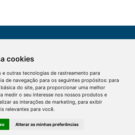
CONTATO
sa cookies
Assine a nossa
(51) 3330-5659
newsletter
es e outras tecnologias de rastreamento para
Confira os e-mails
aqui
cia de navegação para os seguintes propósitos:
para
 básica do site
,
para proporcionar uma melhor
a medir o seu interesse nos nossos produtos e
alizar as interações de marketing
,
para exibir
is relevantes para você
.
so
Alterar as minhas preferências