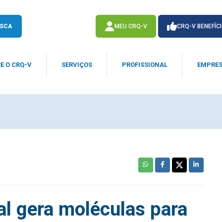
SCA
MEU CRQ-V
CRQ-V BENEFÍC
E O CRQ-V
SERVIÇOS
PROFISSIONAL
EMPRE
ACESSE
ACESSE
ial gera moléculas para