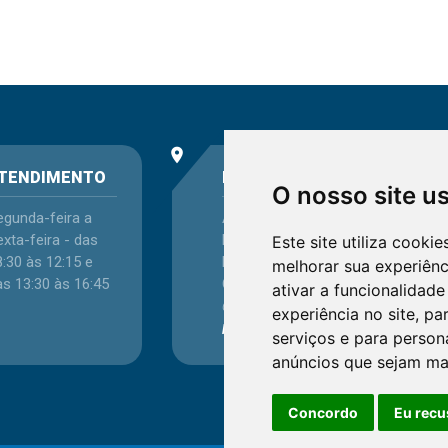
place
phone
TENDIMENTO
ENDEREÇO
O nosso site u
egunda-feira a
Avenida Itaqui, 45,
xta-feira - das
Bairro Petrópolis,
Este site utiliza cooki
:30 às 12:15 e
Porto Alegre - RS -
melhorar sua experiên
as 13:30 às 16:45
CEP 90460-140
ativar a funcionalidade
Confira as demais
experiência no site
,
par
localizações
no Estado
serviços e para person
anúncios que sejam ma
Concordo
Eu recu