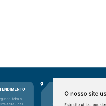
place
phone
TENDIMENTO
ENDEREÇO
O nosso site u
egunda-feira a
Avenida Itaqui, 45,
xta-feira - das
Bairro Petrópolis,
Este site utiliza cooki