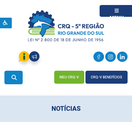
MENU
MEU CRQ-V
CRQ-V BENEFÍCIOS
ACESSE
ACESSE
NOTÍCIAS