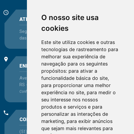
schedule
O nosso site usa
ATENDIMENTO
cookies
Segunda-feira a Sexta-feira - das 08:30 às 12:15 e
das 13:30 às 16:45
Este site utiliza cookies e outras
tecnologias de rastreamento para
melhorar sua experiência de
place
navegação para os seguintes
ENDEREÇO
propósitos:
para ativar a
funcionalidade básica do site
,
Avenida Itaqui, 45, Bairro Petrópolis, Porto Alegre -
RS - CEP 90460-140
para proporcionar uma melhor
Confira as demais
localizações
no Estado
experiência no site
,
para medir o
seu interesse nos nossos
produtos e serviços e para
phone
personalizar as interações de
CONTATO
marketing
,
para exibir anúncios
que sejam mais relevantes para
(51) 3330-5659