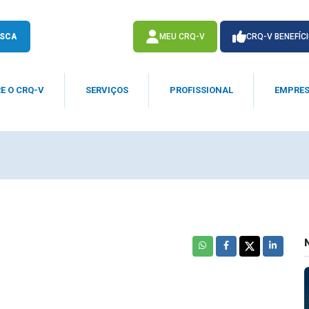
SCA
MEU CRQ-V
CRQ-V BENEFÍC
E O CRQ-V
SERVIÇOS
PROFISSIONAL
EMPRE
ACESSE
ACESSE