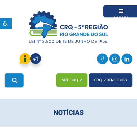
MENU
MEU CRQ-V
CRQ-V BENEFÍCIOS
ACESSE
ACESSE
NOTÍCIAS