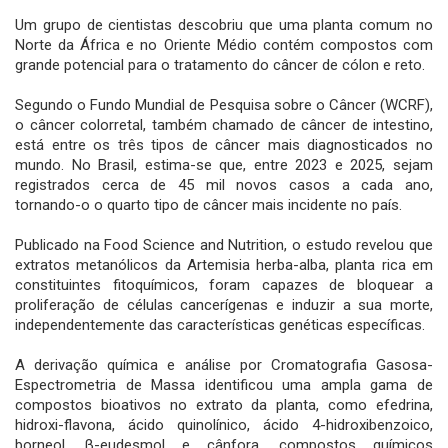
Um grupo de cientistas descobriu que uma planta comum no
Norte da África e no Oriente Médio contém compostos com
grande potencial para o tratamento do câncer de cólon e reto.
Segundo o Fundo Mundial de Pesquisa sobre o Câncer (WCRF),
o câncer colorretal, também chamado de câncer de intestino,
está entre os três tipos de câncer mais diagnosticados no
mundo. No Brasil, estima-se que, entre 2023 e 2025, sejam
registrados cerca de 45 mil novos casos a cada ano,
tornando-o o quarto tipo de câncer mais incidente no país.
Publicado na Food Science and Nutrition, o estudo revelou que
extratos metanólicos da Artemisia herba-alba, planta rica em
constituintes fitoquímicos, foram capazes de bloquear a
proliferação de células cancerígenas e induzir a sua morte,
independentemente das características genéticas específicas.
A derivação química e análise por Cromatografia Gasosa-
Espectrometria de Massa identificou uma ampla gama de
compostos bioativos no extrato da planta, como efedrina,
hidroxi-flavona, ácido quinolínico, ácido 4-hidroxibenzoico,
borneol, β-eudesmol e cânfora, compostos químicos