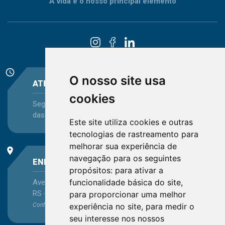
A vida é o nosso principal elemento
schedule
O nosso site usa
ATENDIMENTO
cookies
Segunda-feira a Sexta-feira - das 08:30 às 12:15 e
das 13:30 às 16:45
Este site utiliza cookies e outras
tecnologias de rastreamento para
melhorar sua experiência de
place
navegação para os seguintes
ENDEREÇO
propósitos:
para ativar a
funcionalidade básica do site
,
Avenida Itaqui, 45, Bairro Petrópolis, Porto Alegre -
RS - CEP 90460-140
para proporcionar uma melhor
Confira as demais
localizações
no Estado
experiência no site
,
para medir o
seu interesse nos nossos