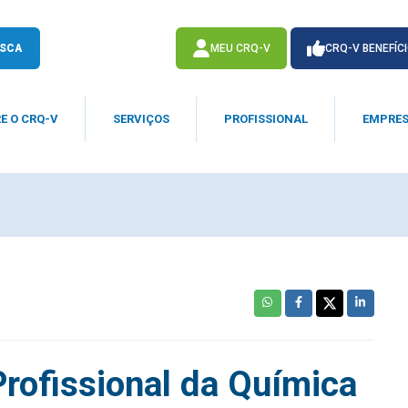
SCA
MEU CRQ-V
CRQ-V BENEFÍC
E O CRQ-V
SERVIÇOS
PROFISSIONAL
EMPRE
ACESSE
ACESSE
rofissional da Química