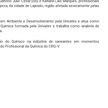
tório Júlio César Eloy e Katiane Laís Marques, profissionais
mpeza, da cidade de Lajeado, região afetada severamente pelas
 em Ambiente e Desenvolvimento pela Univates e atua como
 Química formada pela Univates e trabalha como analista de
a.
ação do Químico na indústria de saneantes em momentos
o Profissional da Química do CRQ-V.