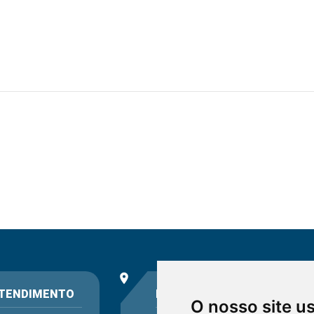
place
phone
TENDIMENTO
ENDEREÇO
O nosso site u