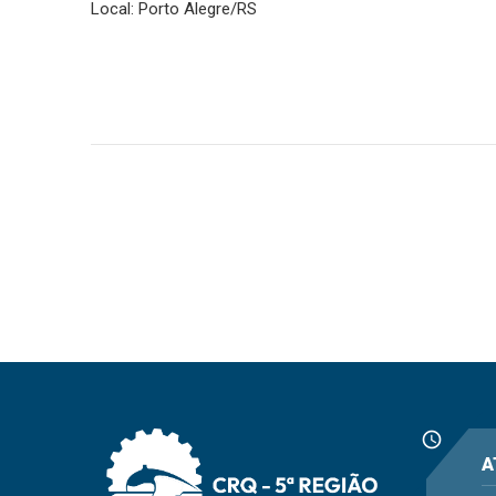
Local: Porto Alegre/RS
schedule
A