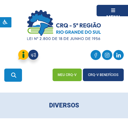
MENU
MEU CRQ-V
CRQ-V BENEFÍCIOS
ACESSE
ACESSE
DIVERSOS