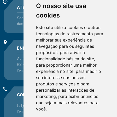
schedule
O nosso site usa
ATENDIMENTO
cookies
Segunda-feira a Sexta-feira - das 08:30 às 12:15 e
das 13:30 às 16:45
Este site utiliza cookies e outras
tecnologias de rastreamento para
melhorar sua experiência de
place
navegação para os seguintes
ENDEREÇO
propósitos:
para ativar a
funcionalidade básica do site
,
Avenida Itaqui, 45, Bairro Petrópolis, Porto Alegre -
RS - CEP 90460-140
para proporcionar uma melhor
experiência no site
,
para medir o
Confira as demais
localizações
no Estado
seu interesse nos nossos
produtos e serviços e para
phone
personalizar as interações de
CONTATO
marketing
,
para exibir anúncios
que sejam mais relevantes para
(51) 3330-5659
você
.
Confira os e-mails
aqui