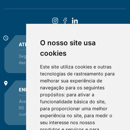
schedule
O nosso site usa
ATENDIMENTO
cookies
Segunda-feira a Sexta-feira - das 08:30 às 12:15 e
das 13:30 às 16:45
Este site utiliza cookies e outras
tecnologias de rastreamento para
melhorar sua experiência de
place
navegação para os seguintes
ENDEREÇO
propósitos:
para ativar a
funcionalidade básica do site
,
Avenida Itaqui, 45, Bairro Petrópolis, Porto Alegre -
RS - CEP 90460-140
para proporcionar uma melhor
experiência no site
,
para medir o
Confira as demais
localizações
no Estado
seu interesse nos nossos
produtos e serviços e para