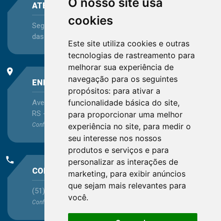
O nosso site usa
ATENDIMENTO
cookies
Segunda-feira a Sexta-feira - das 08:30 às 12:15 e
das 13:30 às 16:45
Este site utiliza cookies e outras
tecnologias de rastreamento para
melhorar sua experiência de
place
navegação para os seguintes
ENDEREÇO
propósitos:
para ativar a
funcionalidade básica do site
,
Avenida Itaqui, 45, Bairro Petrópolis, Porto Alegre -
RS - CEP 90460-140
para proporcionar uma melhor
Confira as demais
experiência no site
localizações
no Estado
,
para medir o
seu interesse nos nossos
produtos e serviços e para
phone
personalizar as interações de
CONTATO
marketing
,
para exibir anúncios
que sejam mais relevantes para
(51) 3330-5659
você
.
Confira os e-mails
aqui