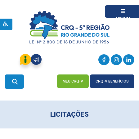
MENU
MEU CRQ-V
CRQ-V BENEFÍCIOS
ACESSE
ACESSE
LICITAÇÕES