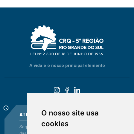
A vida é o nosso principal elemento
schedule
O nosso site usa
ATENDIMENTO
cookies
Segunda-feira a Sexta-feira - das 08:30 às 12:15 e
das 13:30 às 16:45