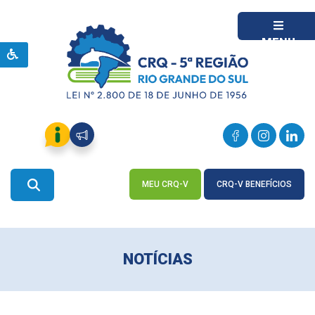
MENU
MEU CRQ-V
CRQ-V BENEFÍCIOS
ACESSE
ACESSE
NOTÍCIAS