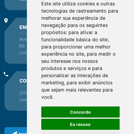
Este site utiliza cookies e outras
tecnologias de rastreamento para
melhorar sua experiência de
place
navegação para os seguintes
ENDEREÇO
propósitos:
para ativar a
funcionalidade básica do site
,
Avenida Itaqui, 45, Bairro Petrópolis, Porto Alegre -
RS - CEP 90460-140
para proporcionar uma melhor
Confira as demais
experiência no site
localizações
no Estado
,
para medir o
seu interesse nos nossos
produtos e serviços e para
phone
personalizar as interações de
CONTATO
marketing
,
para exibir anúncios
que sejam mais relevantes para
(51) 3330-5659
você
.
Confira os e-mails
aqui
Concordo
Eu recuso