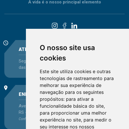
A vida é o nosso principal elemento
schedule
O nosso site usa
ATENDIMENTO
cookies
Segunda-feira a Sexta-feira - das 08:30 às 12:15 e
das 13:30 às 16:45
Este site utiliza cookies e outras
tecnologias de rastreamento para
melhorar sua experiência de
place
navegação para os seguintes
ENDEREÇO
propósitos:
para ativar a
funcionalidade básica do site
,
Avenida Itaqui, 45, Bairro Petrópolis, Porto Alegre -
RS - CEP 90460-140
para proporcionar uma melhor
Confira as demais
experiência no site
localizações
no Estado
,
para medir o
seu interesse nos nossos