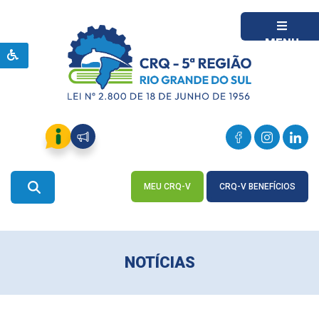
MENU
MEU CRQ-V
CRQ-V BENEFÍCIOS
ACESSE
ACESSE
NOTÍCIAS